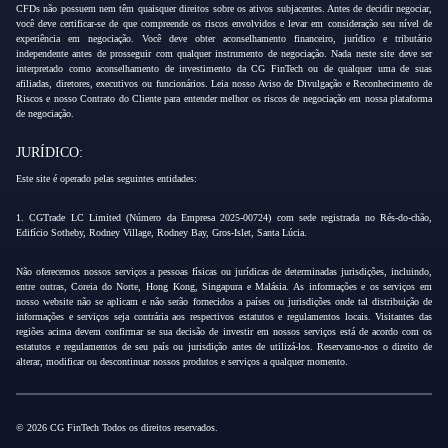
CFDs não possuem nem têm quaisquer direitos sobre os ativos subjacentes. Antes de decidir negociar,
você deve certificar-se de que compreende os riscos envolvidos e levar em consideração seu nível de
experiência em negociação. Você deve obter aconselhamento financeiro, jurídico e tributário
independente antes de prosseguir com qualquer instrumento de negociação. Nada neste site deve ser
interpretado como aconselhamento de investimento da CG FinTech ou de qualquer uma de suas
afiliadas, diretores, executivos ou funcionários. Leia nosso Aviso de Divulgação e Reconhecimento de
Riscos e nosso Contrato do Cliente para entender melhor os riscos de negociação em nossa plataforma
de negociação.
JURÍDICO:
Este site é operado pelas seguintes entidades:
1. CGTrade LC Limited (Número da Empresa 2025-00724) com sede registrada no Rés-do-chão,
Edifício Sotheby, Rodney Village, Rodney Bay, Gros-Islet, Santa Lúcia.
Não oferecemos nossos serviços a pessoas físicas ou jurídicas de determinadas jurisdições, incluindo,
entre outras, Coreia do Norte, Hong Kong, Singapura e Malásia. As informações e os serviços em
nosso website não se aplicam e não serão fornecidos a países ou jurisdições onde tal distribuição de
informações e serviços seja contrária aos respectivos estatutos e regulamentos locais. Visitantes das
regiões acima devem confirmar se sua decisão de investir em nossos serviços está de acordo com os
estatutos e regulamentos de seu país ou jurisdição antes de utilizá-los. Reservamo-nos o direito de
alterar, modificar ou descontinuar nossos produtos e serviços a qualquer momento.
© 2026 CG FinTech Todos os direitos reservados.