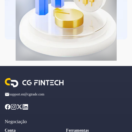
support.en@cgtrade.com
Negociação
Conta
Ferramentas