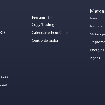
o
Merca
Ferramentas
Forex
Copy Trading
Índices
ARD
Calendário Econômico
Metais p
Centro de mídia
Criptom
Energias
Ações
radas
duto