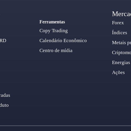
o
Merca
Ferramentas
Forex
Copy Trading
Índices
ARD
Calendário Econômico
Metais p
Centro de mídia
Criptom
Energias
Ações
radas
duto