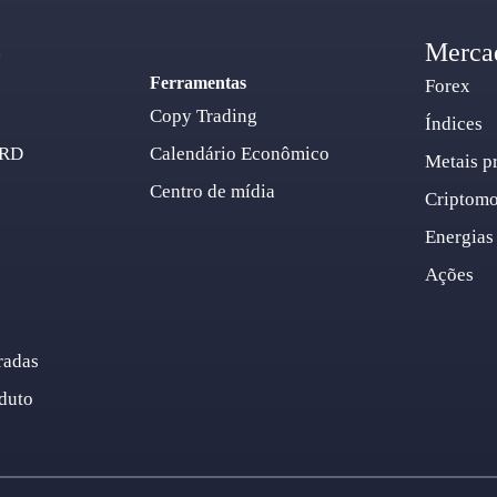
o
Merca
Ferramentas
Forex
Copy Trading
Índices
ARD
Calendário Econômico
Metais p
Centro de mídia
Criptom
Energias
Ações
radas
duto