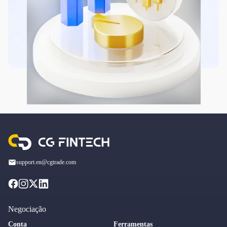
support.en@cgtrade.com
Negociação
Conta
Ferramentas