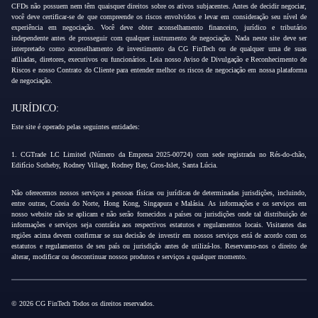
CFDs não possuem nem têm quaisquer direitos sobre os ativos subjacentes. Antes de decidir negociar,
você deve certificar-se de que compreende os riscos envolvidos e levar em consideração seu nível de
experiência em negociação. Você deve obter aconselhamento financeiro, jurídico e tributário
independente antes de prosseguir com qualquer instrumento de negociação. Nada neste site deve ser
interpretado como aconselhamento de investimento da CG FinTech ou de qualquer uma de suas
afiliadas, diretores, executivos ou funcionários. Leia nosso Aviso de Divulgação e Reconhecimento de
Riscos e nosso Contrato do Cliente para entender melhor os riscos de negociação em nossa plataforma
de negociação.
JURÍDICO:
Este site é operado pelas seguintes entidades:
1. CGTrade LC Limited (Número da Empresa 2025-00724) com sede registrada no Rés-do-chão,
Edifício Sotheby, Rodney Village, Rodney Bay, Gros-Islet, Santa Lúcia.
Não oferecemos nossos serviços a pessoas físicas ou jurídicas de determinadas jurisdições, incluindo,
entre outras, Coreia do Norte, Hong Kong, Singapura e Malásia. As informações e os serviços em
nosso website não se aplicam e não serão fornecidos a países ou jurisdições onde tal distribuição de
informações e serviços seja contrária aos respectivos estatutos e regulamentos locais. Visitantes das
regiões acima devem confirmar se sua decisão de investir em nossos serviços está de acordo com os
estatutos e regulamentos de seu país ou jurisdição antes de utilizá-los. Reservamo-nos o direito de
alterar, modificar ou descontinuar nossos produtos e serviços a qualquer momento.
© 2026 CG FinTech Todos os direitos reservados.