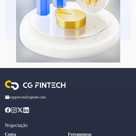
support.en@cgtrade.com
Negociação
Conta
Ferramentas