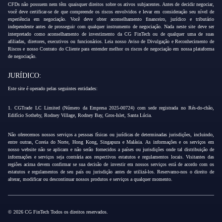
CFDs não possuem nem têm quaisquer direitos sobre os ativos subjacentes. Antes de decidir negociar,
você deve certificar-se de que compreende os riscos envolvidos e levar em consideração seu nível de
experiência em negociação. Você deve obter aconselhamento financeiro, jurídico e tributário
independente antes de prosseguir com qualquer instrumento de negociação. Nada neste site deve ser
interpretado como aconselhamento de investimento da CG FinTech ou de qualquer uma de suas
afiliadas, diretores, executivos ou funcionários. Leia nosso Aviso de Divulgação e Reconhecimento de
Riscos e nosso Contrato do Cliente para entender melhor os riscos de negociação em nossa plataforma
de negociação.
JURÍDICO:
Este site é operado pelas seguintes entidades:
1. CGTrade LC Limited (Número da Empresa 2025-00724) com sede registrada no Rés-do-chão,
Edifício Sotheby, Rodney Village, Rodney Bay, Gros-Islet, Santa Lúcia.
Não oferecemos nossos serviços a pessoas físicas ou jurídicas de determinadas jurisdições, incluindo,
entre outras, Coreia do Norte, Hong Kong, Singapura e Malásia. As informações e os serviços em
nosso website não se aplicam e não serão fornecidos a países ou jurisdições onde tal distribuição de
informações e serviços seja contrária aos respectivos estatutos e regulamentos locais. Visitantes das
regiões acima devem confirmar se sua decisão de investir em nossos serviços está de acordo com os
estatutos e regulamentos de seu país ou jurisdição antes de utilizá-los. Reservamo-nos o direito de
alterar, modificar ou descontinuar nossos produtos e serviços a qualquer momento.
© 2026 CG FinTech Todos os direitos reservados.