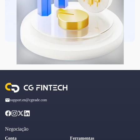
support.en@cgtrade.com
Negociação
Conta
Ferramentas