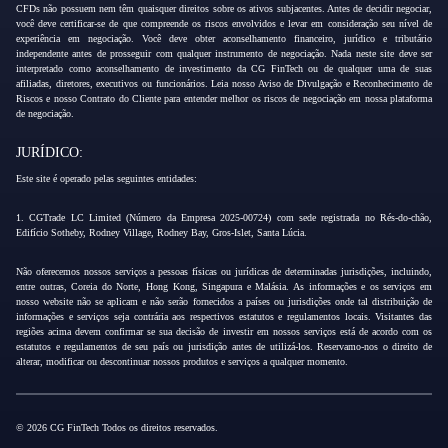
CFDs não possuem nem têm quaisquer direitos sobre os ativos subjacentes. Antes de decidir negociar,
você deve certificar-se de que compreende os riscos envolvidos e levar em consideração seu nível de
experiência em negociação. Você deve obter aconselhamento financeiro, jurídico e tributário
independente antes de prosseguir com qualquer instrumento de negociação. Nada neste site deve ser
interpretado como aconselhamento de investimento da CG FinTech ou de qualquer uma de suas
afiliadas, diretores, executivos ou funcionários. Leia nosso Aviso de Divulgação e Reconhecimento de
Riscos e nosso Contrato do Cliente para entender melhor os riscos de negociação em nossa plataforma
de negociação.
JURÍDICO:
Este site é operado pelas seguintes entidades:
1. CGTrade LC Limited (Número da Empresa 2025-00724) com sede registrada no Rés-do-chão,
Edifício Sotheby, Rodney Village, Rodney Bay, Gros-Islet, Santa Lúcia.
Não oferecemos nossos serviços a pessoas físicas ou jurídicas de determinadas jurisdições, incluindo,
entre outras, Coreia do Norte, Hong Kong, Singapura e Malásia. As informações e os serviços em
nosso website não se aplicam e não serão fornecidos a países ou jurisdições onde tal distribuição de
informações e serviços seja contrária aos respectivos estatutos e regulamentos locais. Visitantes das
regiões acima devem confirmar se sua decisão de investir em nossos serviços está de acordo com os
estatutos e regulamentos de seu país ou jurisdição antes de utilizá-los. Reservamo-nos o direito de
alterar, modificar ou descontinuar nossos produtos e serviços a qualquer momento.
© 2026 CG FinTech Todos os direitos reservados.