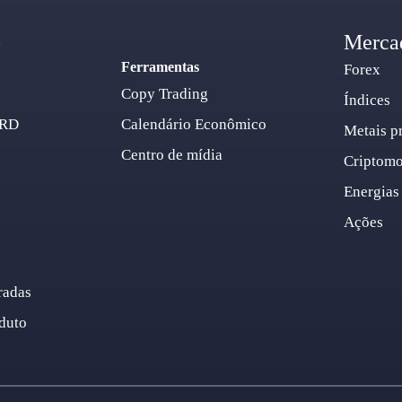
o
Merca
Ferramentas
Forex
Copy Trading
Índices
ARD
Calendário Econômico
Metais p
Centro de mídia
Criptom
Energias
Ações
radas
duto