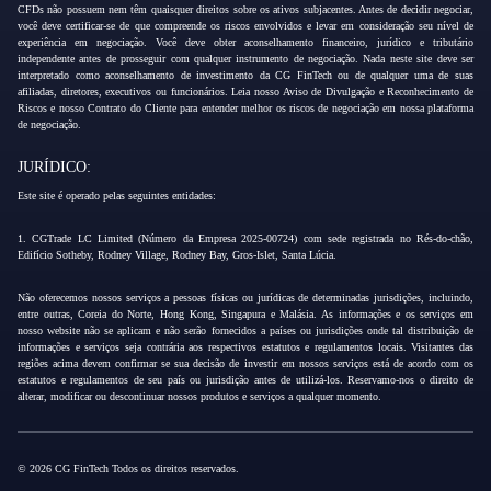
CFDs não possuem nem têm quaisquer direitos sobre os ativos subjacentes. Antes de decidir negociar,
você deve certificar-se de que compreende os riscos envolvidos e levar em consideração seu nível de
experiência em negociação. Você deve obter aconselhamento financeiro, jurídico e tributário
independente antes de prosseguir com qualquer instrumento de negociação. Nada neste site deve ser
interpretado como aconselhamento de investimento da CG FinTech ou de qualquer uma de suas
afiliadas, diretores, executivos ou funcionários. Leia nosso Aviso de Divulgação e Reconhecimento de
Riscos e nosso Contrato do Cliente para entender melhor os riscos de negociação em nossa plataforma
de negociação.
JURÍDICO:
Este site é operado pelas seguintes entidades:
1. CGTrade LC Limited (Número da Empresa 2025-00724) com sede registrada no Rés-do-chão,
Edifício Sotheby, Rodney Village, Rodney Bay, Gros-Islet, Santa Lúcia.
Não oferecemos nossos serviços a pessoas físicas ou jurídicas de determinadas jurisdições, incluindo,
entre outras, Coreia do Norte, Hong Kong, Singapura e Malásia. As informações e os serviços em
nosso website não se aplicam e não serão fornecidos a países ou jurisdições onde tal distribuição de
informações e serviços seja contrária aos respectivos estatutos e regulamentos locais. Visitantes das
regiões acima devem confirmar se sua decisão de investir em nossos serviços está de acordo com os
estatutos e regulamentos de seu país ou jurisdição antes de utilizá-los. Reservamo-nos o direito de
alterar, modificar ou descontinuar nossos produtos e serviços a qualquer momento.
© 2026 CG FinTech Todos os direitos reservados.