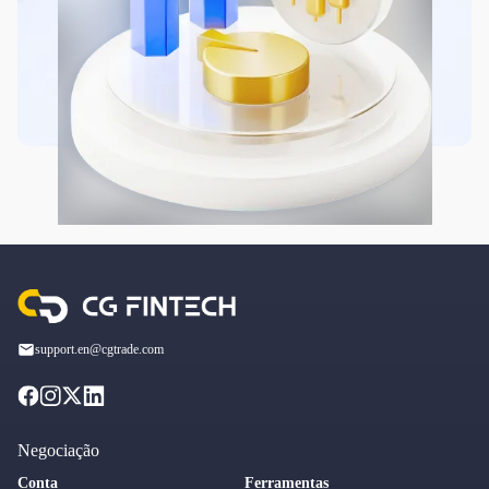
support.en@cgtrade.com
Negociação
Conta
Ferramentas