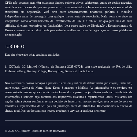
CFDs não possuem nem têm quaisquer direitos sobre os ativos subjacentes. Antes de decidir negociar,
você deve certificar-se de que compreende os riscos envolvidos e levar em consideração seu nível de
experiência em negociação. Você deve obter aconselhamento financeiro, jurídico e tributário
independente antes de prosseguir com qualquer instrumento de negociação. Nada neste site deve ser
interpretado como aconselhamento de investimento da CG FinTech ou de qualquer uma de suas
afiliadas, diretores, executivos ou funcionários. Leia nosso Aviso de Divulgação e Reconhecimento de
Riscos e nosso Contrato do Cliente para entender melhor os riscos de negociação em nossa plataforma
de negociação.
JURÍDICO:
Este site é operado pelas seguintes entidades:
1. CGTrade LC Limited (Número da Empresa 2025-00724) com sede registrada no Rés-do-chão,
Edifício Sotheby, Rodney Village, Rodney Bay, Gros-Islet, Santa Lúcia.
Não oferecemos nossos serviços a pessoas físicas ou jurídicas de determinadas jurisdições, incluindo,
entre outras, Coreia do Norte, Hong Kong, Singapura e Malásia. As informações e os serviços em
nosso website não se aplicam e não serão fornecidos a países ou jurisdições onde tal distribuição de
informações e serviços seja contrária aos respectivos estatutos e regulamentos locais. Visitantes das
regiões acima devem confirmar se sua decisão de investir em nossos serviços está de acordo com os
estatutos e regulamentos de seu país ou jurisdição antes de utilizá-los. Reservamo-nos o direito de
alterar, modificar ou descontinuar nossos produtos e serviços a qualquer momento.
© 2026 CG FinTech Todos os direitos reservados.