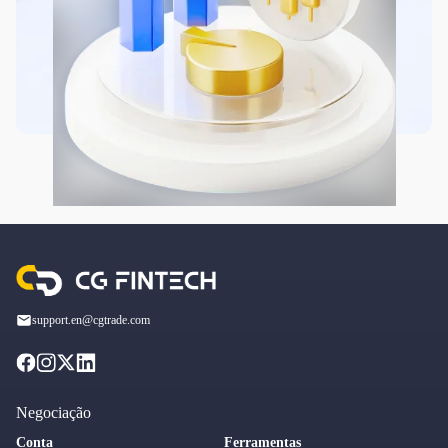
support.en@cgtrade.com
Negociação
Conta
Ferramentas