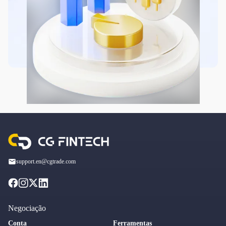
support.en@cgtrade.com
Negociação
Conta
Ferramentas