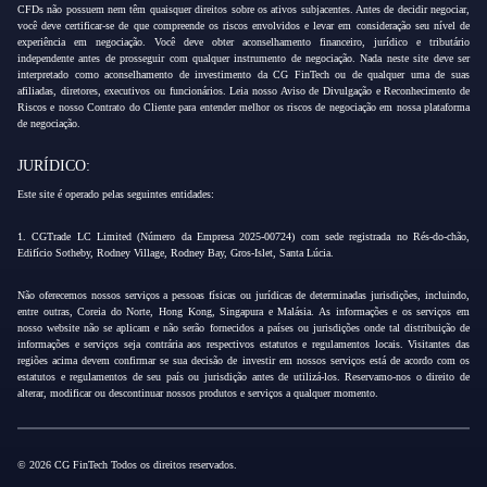
CFDs não possuem nem têm quaisquer direitos sobre os ativos subjacentes. Antes de decidir negociar,
você deve certificar-se de que compreende os riscos envolvidos e levar em consideração seu nível de
experiência em negociação. Você deve obter aconselhamento financeiro, jurídico e tributário
independente antes de prosseguir com qualquer instrumento de negociação. Nada neste site deve ser
interpretado como aconselhamento de investimento da CG FinTech ou de qualquer uma de suas
afiliadas, diretores, executivos ou funcionários. Leia nosso Aviso de Divulgação e Reconhecimento de
Riscos e nosso Contrato do Cliente para entender melhor os riscos de negociação em nossa plataforma
de negociação.
JURÍDICO:
Este site é operado pelas seguintes entidades:
1. CGTrade LC Limited (Número da Empresa 2025-00724) com sede registrada no Rés-do-chão,
Edifício Sotheby, Rodney Village, Rodney Bay, Gros-Islet, Santa Lúcia.
Não oferecemos nossos serviços a pessoas físicas ou jurídicas de determinadas jurisdições, incluindo,
entre outras, Coreia do Norte, Hong Kong, Singapura e Malásia. As informações e os serviços em
nosso website não se aplicam e não serão fornecidos a países ou jurisdições onde tal distribuição de
informações e serviços seja contrária aos respectivos estatutos e regulamentos locais. Visitantes das
regiões acima devem confirmar se sua decisão de investir em nossos serviços está de acordo com os
estatutos e regulamentos de seu país ou jurisdição antes de utilizá-los. Reservamo-nos o direito de
alterar, modificar ou descontinuar nossos produtos e serviços a qualquer momento.
© 2026 CG FinTech Todos os direitos reservados.