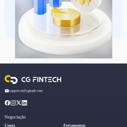
support.en@cgtrade.com
Negociação
Conta
Ferramentas