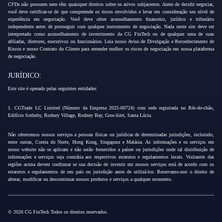
CFDs não possuem nem têm quaisquer direitos sobre os ativos subjacentes. Antes de decidir negociar,
você deve certificar-se de que compreende os riscos envolvidos e levar em consideração seu nível de
experiência em negociação. Você deve obter aconselhamento financeiro, jurídico e tributário
independente antes de prosseguir com qualquer instrumento de negociação. Nada neste site deve ser
interpretado como aconselhamento de investimento da CG FinTech ou de qualquer uma de suas
afiliadas, diretores, executivos ou funcionários. Leia nosso Aviso de Divulgação e Reconhecimento de
Riscos e nosso Contrato do Cliente para entender melhor os riscos de negociação em nossa plataforma
de negociação.
JURÍDICO:
Este site é operado pelas seguintes entidades:
1. CGTrade LC Limited (Número da Empresa 2025-00724) com sede registrada no Rés-do-chão,
Edifício Sotheby, Rodney Village, Rodney Bay, Gros-Islet, Santa Lúcia.
Não oferecemos nossos serviços a pessoas físicas ou jurídicas de determinadas jurisdições, incluindo,
entre outras, Coreia do Norte, Hong Kong, Singapura e Malásia. As informações e os serviços em
nosso website não se aplicam e não serão fornecidos a países ou jurisdições onde tal distribuição de
informações e serviços seja contrária aos respectivos estatutos e regulamentos locais. Visitantes das
regiões acima devem confirmar se sua decisão de investir em nossos serviços está de acordo com os
estatutos e regulamentos de seu país ou jurisdição antes de utilizá-los. Reservamo-nos o direito de
alterar, modificar ou descontinuar nossos produtos e serviços a qualquer momento.
© 2026 CG FinTech Todos os direitos reservados.