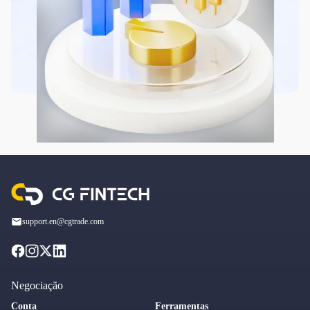
support.en@cgtrade.com
Negociação
Conta
Ferramentas