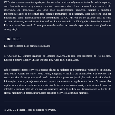
CFDs não possuem nem têm quaisquer direitos sobre os ativos subjacentes. Antes de decidir negociar,
você deve certificar-se de que compreende os riscos envolvidos e levar em consideração seu nível de
experiência em negociação. Você deve obter aconselhamento financeiro, jurídico e tributário
independente antes de prosseguir com qualquer instrumento de negociação. Nada neste site deve ser
interpretado como aconselhamento de investimento da CG FinTech ou de qualquer uma de suas
afiliadas, diretores, executivos ou funcionários. Leia nosso Aviso de Divulgação e Reconhecimento de
Riscos e nosso Contrato do Cliente para entender melhor os riscos de negociação em nossa plataforma
de negociação.
JURÍDICO:
Este site é operado pelas seguintes entidades:
1. CGTrade LC Limited (Número da Empresa 2025-00724) com sede registrada no Rés-do-chão,
Edifício Sotheby, Rodney Village, Rodney Bay, Gros-Islet, Santa Lúcia.
Não oferecemos nossos serviços a pessoas físicas ou jurídicas de determinadas jurisdições, incluindo,
entre outras, Coreia do Norte, Hong Kong, Singapura e Malásia. As informações e os serviços em
nosso website não se aplicam e não serão fornecidos a países ou jurisdições onde tal distribuição de
informações e serviços seja contrária aos respectivos estatutos e regulamentos locais. Visitantes das
regiões acima devem confirmar se sua decisão de investir em nossos serviços está de acordo com os
estatutos e regulamentos de seu país ou jurisdição antes de utilizá-los. Reservamo-nos o direito de
alterar, modificar ou descontinuar nossos produtos e serviços a qualquer momento.
© 2026 CG FinTech Todos os direitos reservados.