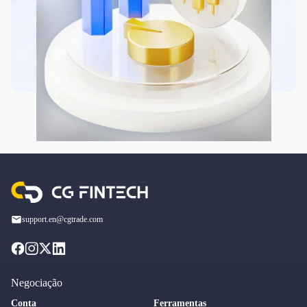
support.en@cgtrade.com
Negociação
Conta
Ferramentas