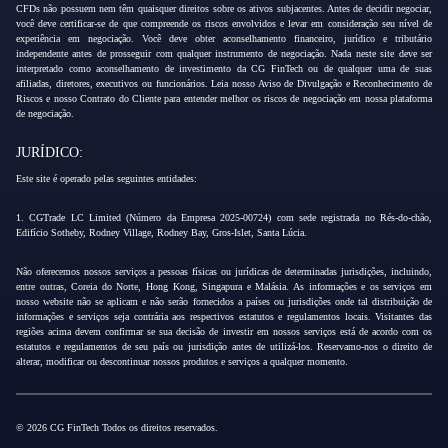
CFDs não possuem nem têm quaisquer direitos sobre os ativos subjacentes. Antes de decidir negociar,
você deve certificar-se de que compreende os riscos envolvidos e levar em consideração seu nível de
experiência em negociação. Você deve obter aconselhamento financeiro, jurídico e tributário
independente antes de prosseguir com qualquer instrumento de negociação. Nada neste site deve ser
interpretado como aconselhamento de investimento da CG FinTech ou de qualquer uma de suas
afiliadas, diretores, executivos ou funcionários. Leia nosso Aviso de Divulgação e Reconhecimento de
Riscos e nosso Contrato do Cliente para entender melhor os riscos de negociação em nossa plataforma
de negociação.
JURÍDICO:
Este site é operado pelas seguintes entidades:
1. CGTrade LC Limited (Número da Empresa 2025-00724) com sede registrada no Rés-do-chão,
Edifício Sotheby, Rodney Village, Rodney Bay, Gros-Islet, Santa Lúcia.
Não oferecemos nossos serviços a pessoas físicas ou jurídicas de determinadas jurisdições, incluindo,
entre outras, Coreia do Norte, Hong Kong, Singapura e Malásia. As informações e os serviços em
nosso website não se aplicam e não serão fornecidos a países ou jurisdições onde tal distribuição de
informações e serviços seja contrária aos respectivos estatutos e regulamentos locais. Visitantes das
regiões acima devem confirmar se sua decisão de investir em nossos serviços está de acordo com os
estatutos e regulamentos de seu país ou jurisdição antes de utilizá-los. Reservamo-nos o direito de
alterar, modificar ou descontinuar nossos produtos e serviços a qualquer momento.
© 2026 CG FinTech Todos os direitos reservados.