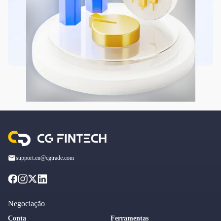
support.en@cgtrade.com
Negociação
Conta
Ferramentas