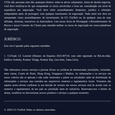
CFDs não possuem nem têm quaisquer direitos sobre os ativos subjacentes. Antes de decidir negociar,
você deve certificar-se de que compreende os riscos envolvidos e levar em consideração seu nível de
experiência em negociação. Você deve obter aconselhamento financeiro, jurídico e tributário
independente antes de prosseguir com qualquer instrumento de negociação. Nada neste site deve ser
interpretado como aconselhamento de investimento da CG FinTech ou de qualquer uma de suas
afiliadas, diretores, executivos ou funcionários. Leia nosso Aviso de Divulgação e Reconhecimento de
Riscos e nosso Contrato do Cliente para entender melhor os riscos de negociação em nossa plataforma
de negociação.
JURÍDICO:
Este site é operado pelas seguintes entidades:
1. CGTrade LC Limited (Número da Empresa 2025-00724) com sede registrada no Rés-do-chão,
Edifício Sotheby, Rodney Village, Rodney Bay, Gros-Islet, Santa Lúcia.
Não oferecemos nossos serviços a pessoas físicas ou jurídicas de determinadas jurisdições, incluindo,
entre outras, Coreia do Norte, Hong Kong, Singapura e Malásia. As informações e os serviços em
nosso website não se aplicam e não serão fornecidos a países ou jurisdições onde tal distribuição de
informações e serviços seja contrária aos respectivos estatutos e regulamentos locais. Visitantes das
regiões acima devem confirmar se sua decisão de investir em nossos serviços está de acordo com os
estatutos e regulamentos de seu país ou jurisdição antes de utilizá-los. Reservamo-nos o direito de
alterar, modificar ou descontinuar nossos produtos e serviços a qualquer momento.
© 2026 CG FinTech Todos os direitos reservados.