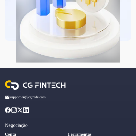
support.en@cgtrade.com
Negociação
Conta
Ferramentas