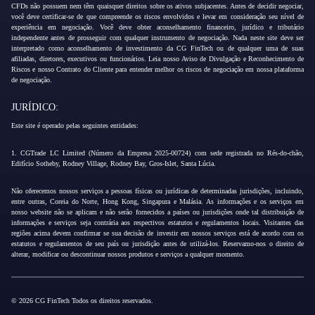
CFDs não possuem nem têm quaisquer direitos sobre os ativos subjacentes. Antes de decidir negociar,
você deve certificar-se de que compreende os riscos envolvidos e levar em consideração seu nível de
experiência em negociação. Você deve obter aconselhamento financeiro, jurídico e tributário
independente antes de prosseguir com qualquer instrumento de negociação. Nada neste site deve ser
interpretado como aconselhamento de investimento da CG FinTech ou de qualquer uma de suas
afiliadas, diretores, executivos ou funcionários. Leia nosso Aviso de Divulgação e Reconhecimento de
Riscos e nosso Contrato do Cliente para entender melhor os riscos de negociação em nossa plataforma
de negociação.
JURÍDICO:
Este site é operado pelas seguintes entidades:
1. CGTrade LC Limited (Número da Empresa 2025-00724) com sede registrada no Rés-do-chão,
Edifício Sotheby, Rodney Village, Rodney Bay, Gros-Islet, Santa Lúcia.
Não oferecemos nossos serviços a pessoas físicas ou jurídicas de determinadas jurisdições, incluindo,
entre outras, Coreia do Norte, Hong Kong, Singapura e Malásia. As informações e os serviços em
nosso website não se aplicam e não serão fornecidos a países ou jurisdições onde tal distribuição de
informações e serviços seja contrária aos respectivos estatutos e regulamentos locais. Visitantes das
regiões acima devem confirmar se sua decisão de investir em nossos serviços está de acordo com os
estatutos e regulamentos de seu país ou jurisdição antes de utilizá-los. Reservamo-nos o direito de
alterar, modificar ou descontinuar nossos produtos e serviços a qualquer momento.
© 2026 CG FinTech Todos os direitos reservados.