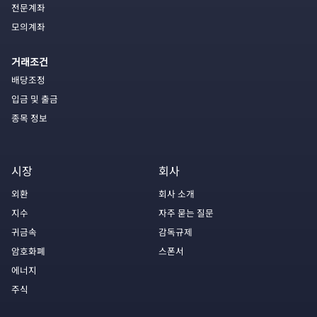
전문계좌
모의계좌
거래조건
배당조정
입금 및 출금
종목 정보
시장
회사
외환
회사 소개
지수
자주 묻는 질문
귀금속
감독규제
암호화폐
스폰서
에너지
주식