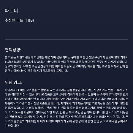
파트너
추천인 파트너 (IB)
면책성명:
본 자료는 개인의 관정과 의견만을 반영하며 금융 서비스 구매를 위한 권장을 구성하지 않으며 향후 거래의
성과나 결과를 보장하지 않습니다. 해당 자료를 어떠한 형태의 금융 제안으로 간주하지 마시기 바랍니다.
정보의 정확성, 유효성 또는 완전성에 대한 어떠한 보증도 없으며 해당 자료를 기반으로 한 투자로 인해 발
생한 손실에 대하여 책임을 지지 않음을 알려드립니다.
위험 경고:
차익계약(CFD)은 고위험을 포함할 수 있는 레버리지 금융상품입니다. 작은 시장의 가격 변동도 투자 가치
에 큰 영향을 미칠 수 있습니다. 본 상품은 고객님에게 적합하지 않을 수 있으며 손실 예정 투자 금액을 초과
하여 위험을 부담해서는 안 됩니다. 차익계약은 모든 거래소에서 거래되는 것이 아니라 장외에서 거래되는
제품이며 가격은 기본 시장을 기준으로 합니다. 차익계약 거래자는 어떠한 기초자산도 소유하거나 향유할
권리가 없습니다. 거래를 결정하기 전에 관련된 위험을 충분히 이해하고 거래 경험 수준을 고려해야 합니
다. 거래 도구를 사용하기 전에 독립적인 재무, 법률 및 세무 조언을 얻어야 합니다. 본 웹 사이트의 내용은
CG 핀테크 또는 그 계열사, 이사, 임원 또는 직원의 투자 제안으로 해석되거나 이해되어서는 안 됩니다. 우
리 거래 플랫폼의 거래 위험에 대해 더 많이 이해하기 위해 위험 공개 및 승인 선언 및 고객 계약을 읽어주시
기 바랍니다.