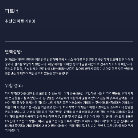
파트너
추천인 파트너 (IB)
면책성명:
본 자료는 개인의 관정과 의견만을 반영하며 금융 서비스 구매를 위한 권장을 구성하지 않으며 향후 거래의
성과나 결과를 보장하지 않습니다. 해당 자료를 어떠한 형태의 금융 제안으로 간주하지 마시기 바랍니다.
정보의 정확성, 유효성 또는 완전성에 대한 어떠한 보증도 없으며 해당 자료를 기반으로 한 투자로 인해 발
생한 손실에 대하여 책임을 지지 않음을 알려드립니다.
위험 경고:
차익계약(CFD)은 고위험을 포함할 수 있는 레버리지 금융상품입니다. 작은 시장의 가격 변동도 투자 가치
에 큰 영향을 미칠 수 있습니다. 본 상품은 고객님에게 적합하지 않을 수 있으며 손실 예정 투자 금액을 초과
하여 위험을 부담해서는 안 됩니다. 차익계약은 모든 거래소에서 거래되는 것이 아니라 장외에서 거래되는
제품이며 가격은 기본 시장을 기준으로 합니다. 차익계약 거래자는 어떠한 기초자산도 소유하거나 향유할
권리가 없습니다. 거래를 결정하기 전에 관련된 위험을 충분히 이해하고 거래 경험 수준을 고려해야 합니
다. 거래 도구를 사용하기 전에 독립적인 재무, 법률 및 세무 조언을 얻어야 합니다. 본 웹 사이트의 내용은
CG 핀테크 또는 그 계열사, 이사, 임원 또는 직원의 투자 제안으로 해석되거나 이해되어서는 안 됩니다. 우
리 거래 플랫폼의 거래 위험에 대해 더 많이 이해하기 위해 위험 공개 및 승인 선언 및 고객 계약을 읽어주시
기 바랍니다.