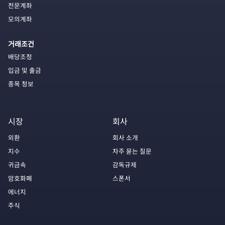
전문계좌
모의계좌
거래조건
배당조정
입금 및 출금
종목 정보
시장
회사
외환
회사 소개
지수
자주 묻는 질문
귀금속
감독규제
암호화폐
스폰서
에너지
주식