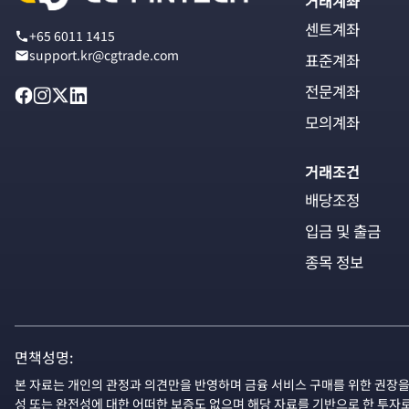
거래계좌
센트계좌
+65 6011 1415
support.kr@cgtrade.com
표준계좌
전문계좌
모의계좌
거래조건
배당조정
입금 및 출금
종목 정보
면책성명:
본 자료는 개인의 관정과 의견만을 반영하며 금융 서비스 구매를 위한 권장을
성 또는 완전성에 대한 어떠한 보증도 없으며 해당 자료를 기반으로 한 투자