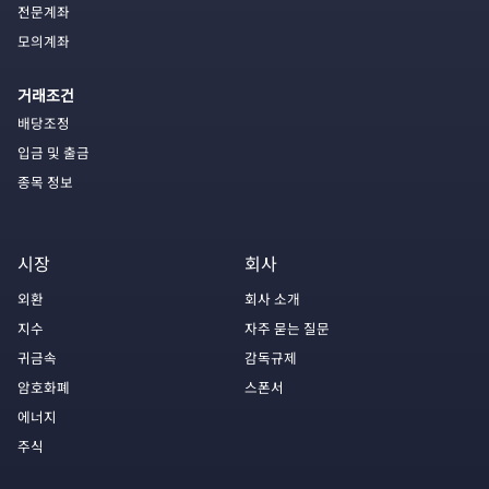
전문계좌
모의계좌
거래조건
배당조정
입금 및 출금
종목 정보
시장
회사
외환
회사 소개
지수
자주 묻는 질문
귀금속
감독규제
암호화폐
스폰서
에너지
주식