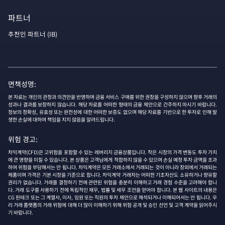
파트너
추천인 파트너 (IB)
면책성명:
본 자료는 개인의 관정과 의견만을 반영하며 금융 서비스 구매를 위한 권장을 구성하지 않으며 향후 거래의
성과나 결과를 보장하지 않습니다. 해당 자료를 어떠한 형태의 금융 제안으로 간주하지 마시기 바랍니다.
정보의 정확성, 유효성 또는 완전성에 대한 어떠한 보증도 없으며 해당 자료를 기반으로 한 투자로 인해 발
생한 손실에 대하여 책임을 지지 않음을 알려드립니다.
위험 경고:
차익계약(CFD)은 고위험을 포함할 수 있는 레버리지 금융상품입니다. 작은 시장의 가격 변동도 투자 가치
에 큰 영향을 미칠 수 있습니다. 본 상품은 고객님에게 적합하지 않을 수 있으며 손실 예정 투자 금액을 초과
하여 위험을 부담해서는 안 됩니다. 차익계약은 모든 거래소에서 거래되는 것이 아니라 장외에서 거래되는
제품이며 가격은 기본 시장을 기준으로 합니다. 차익계약 거래자는 어떠한 기초자산도 소유하거나 향유할
권리가 없습니다. 거래를 결정하기 전에 관련된 위험을 충분히 이해하고 거래 경험 수준을 고려해야 합니
다. 거래 도구를 사용하기 전에 독립적인 재무, 법률 및 세무 조언을 얻어야 합니다. 본 웹 사이트의 내용은
CG 핀테크 또는 그 계열사, 이사, 임원 또는 직원의 투자 제안으로 해석되거나 이해되어서는 안 됩니다. 우
리 거래 플랫폼의 거래 위험에 대해 더 많이 이해하기 위해 위험 공개 및 승인 선언 및 고객 계약을 읽어주시
기 바랍니다.