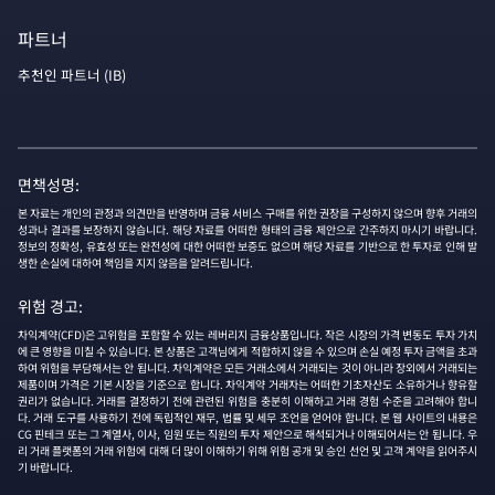
파트너
추천인 파트너 (IB)
면책성명:
본 자료는 개인의 관정과 의견만을 반영하며 금융 서비스 구매를 위한 권장을 구성하지 않으며 향후 거래의
성과나 결과를 보장하지 않습니다. 해당 자료를 어떠한 형태의 금융 제안으로 간주하지 마시기 바랍니다.
정보의 정확성, 유효성 또는 완전성에 대한 어떠한 보증도 없으며 해당 자료를 기반으로 한 투자로 인해 발
생한 손실에 대하여 책임을 지지 않음을 알려드립니다.
위험 경고:
차익계약(CFD)은 고위험을 포함할 수 있는 레버리지 금융상품입니다. 작은 시장의 가격 변동도 투자 가치
에 큰 영향을 미칠 수 있습니다. 본 상품은 고객님에게 적합하지 않을 수 있으며 손실 예정 투자 금액을 초과
하여 위험을 부담해서는 안 됩니다. 차익계약은 모든 거래소에서 거래되는 것이 아니라 장외에서 거래되는
제품이며 가격은 기본 시장을 기준으로 합니다. 차익계약 거래자는 어떠한 기초자산도 소유하거나 향유할
권리가 없습니다. 거래를 결정하기 전에 관련된 위험을 충분히 이해하고 거래 경험 수준을 고려해야 합니
다. 거래 도구를 사용하기 전에 독립적인 재무, 법률 및 세무 조언을 얻어야 합니다. 본 웹 사이트의 내용은
CG 핀테크 또는 그 계열사, 이사, 임원 또는 직원의 투자 제안으로 해석되거나 이해되어서는 안 됩니다. 우
리 거래 플랫폼의 거래 위험에 대해 더 많이 이해하기 위해 위험 공개 및 승인 선언 및 고객 계약을 읽어주시
기 바랍니다.