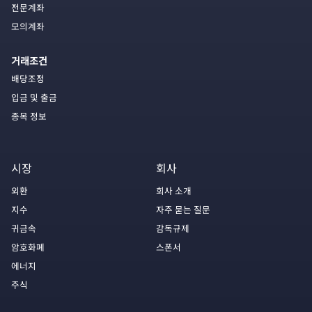
전문계좌
모의계좌
거래조건
배당조정
입금 및 출금
종목 정보
시장
회사
외환
회사 소개
지수
자주 묻는 질문
귀금속
감독규제
암호화폐
스폰서
에너지
주식