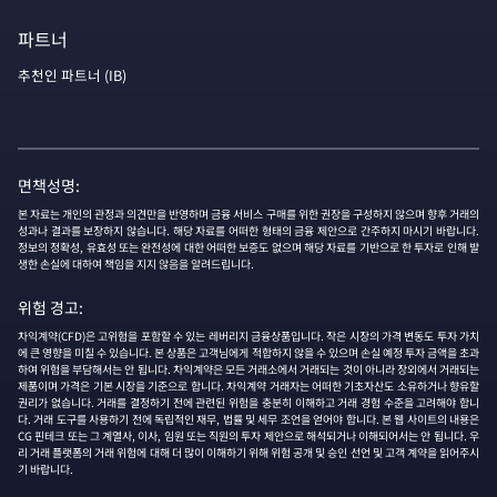
파트너
추천인 파트너 (IB)
면책성명:
본 자료는 개인의 관정과 의견만을 반영하며 금융 서비스 구매를 위한 권장을 구성하지 않으며 향후 거래의
성과나 결과를 보장하지 않습니다. 해당 자료를 어떠한 형태의 금융 제안으로 간주하지 마시기 바랍니다.
정보의 정확성, 유효성 또는 완전성에 대한 어떠한 보증도 없으며 해당 자료를 기반으로 한 투자로 인해 발
생한 손실에 대하여 책임을 지지 않음을 알려드립니다.
위험 경고:
차익계약(CFD)은 고위험을 포함할 수 있는 레버리지 금융상품입니다. 작은 시장의 가격 변동도 투자 가치
에 큰 영향을 미칠 수 있습니다. 본 상품은 고객님에게 적합하지 않을 수 있으며 손실 예정 투자 금액을 초과
하여 위험을 부담해서는 안 됩니다. 차익계약은 모든 거래소에서 거래되는 것이 아니라 장외에서 거래되는
제품이며 가격은 기본 시장을 기준으로 합니다. 차익계약 거래자는 어떠한 기초자산도 소유하거나 향유할
권리가 없습니다. 거래를 결정하기 전에 관련된 위험을 충분히 이해하고 거래 경험 수준을 고려해야 합니
다. 거래 도구를 사용하기 전에 독립적인 재무, 법률 및 세무 조언을 얻어야 합니다. 본 웹 사이트의 내용은
CG 핀테크 또는 그 계열사, 이사, 임원 또는 직원의 투자 제안으로 해석되거나 이해되어서는 안 됩니다. 우
리 거래 플랫폼의 거래 위험에 대해 더 많이 이해하기 위해 위험 공개 및 승인 선언 및 고객 계약을 읽어주시
기 바랍니다.