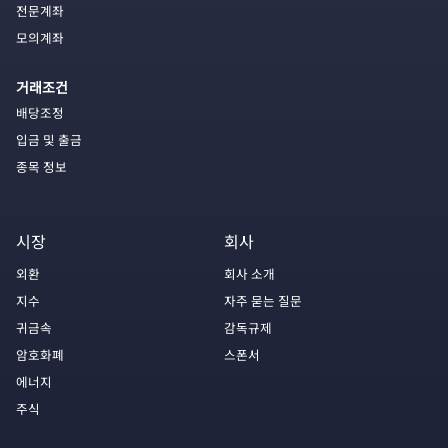
전문계좌
모의계좌
거래조건
배당조정
입금 및 출금
종목 정보
시장
회사
외환
회사 소개
지수
자주 묻는 질문
귀금속
감독규제
암호화폐
스폰서
에너지
주식