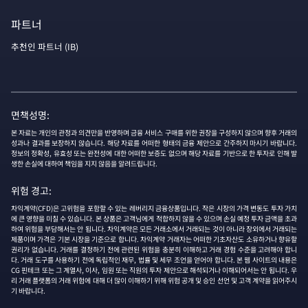
파트너
추천인 파트너 (IB)
면책성명:
본 자료는 개인의 관정과 의견만을 반영하며 금융 서비스 구매를 위한 권장을 구성하지 않으며 향후 거래의
성과나 결과를 보장하지 않습니다. 해당 자료를 어떠한 형태의 금융 제안으로 간주하지 마시기 바랍니다.
정보의 정확성, 유효성 또는 완전성에 대한 어떠한 보증도 없으며 해당 자료를 기반으로 한 투자로 인해 발
생한 손실에 대하여 책임을 지지 않음을 알려드립니다.
위험 경고:
차익계약(CFD)은 고위험을 포함할 수 있는 레버리지 금융상품입니다. 작은 시장의 가격 변동도 투자 가치
에 큰 영향을 미칠 수 있습니다. 본 상품은 고객님에게 적합하지 않을 수 있으며 손실 예정 투자 금액을 초과
하여 위험을 부담해서는 안 됩니다. 차익계약은 모든 거래소에서 거래되는 것이 아니라 장외에서 거래되는
제품이며 가격은 기본 시장을 기준으로 합니다. 차익계약 거래자는 어떠한 기초자산도 소유하거나 향유할
권리가 없습니다. 거래를 결정하기 전에 관련된 위험을 충분히 이해하고 거래 경험 수준을 고려해야 합니
다. 거래 도구를 사용하기 전에 독립적인 재무, 법률 및 세무 조언을 얻어야 합니다. 본 웹 사이트의 내용은
CG 핀테크 또는 그 계열사, 이사, 임원 또는 직원의 투자 제안으로 해석되거나 이해되어서는 안 됩니다. 우
리 거래 플랫폼의 거래 위험에 대해 더 많이 이해하기 위해 위험 공개 및 승인 선언 및 고객 계약을 읽어주시
기 바랍니다.