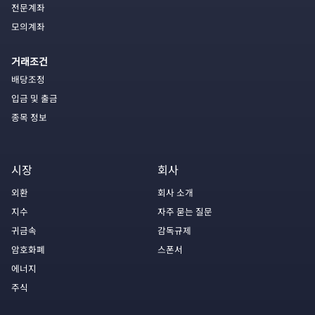
전문계좌
모의계좌
거래조건
배당조정
입금 및 출금
종목 정보
시장
회사
외환
회사 소개
지수
자주 묻는 질문
귀금속
감독규제
암호화폐
스폰서
에너지
주식