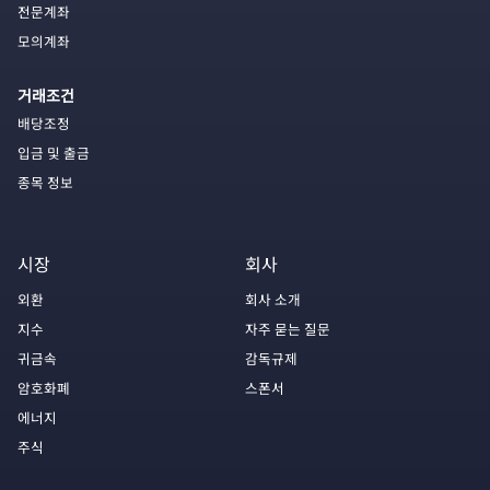
전문계좌
모의계좌
거래조건
배당조정
입금 및 출금
종목 정보
시장
회사
외환
회사 소개
지수
자주 묻는 질문
귀금속
감독규제
암호화폐
스폰서
에너지
주식