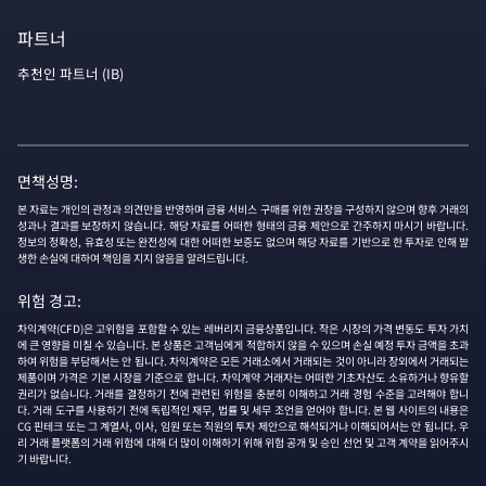
파트너
추천인 파트너 (IB)
면책성명:
본 자료는 개인의 관정과 의견만을 반영하며 금융 서비스 구매를 위한 권장을 구성하지 않으며 향후 거래의
성과나 결과를 보장하지 않습니다. 해당 자료를 어떠한 형태의 금융 제안으로 간주하지 마시기 바랍니다.
정보의 정확성, 유효성 또는 완전성에 대한 어떠한 보증도 없으며 해당 자료를 기반으로 한 투자로 인해 발
생한 손실에 대하여 책임을 지지 않음을 알려드립니다.
위험 경고:
차익계약(CFD)은 고위험을 포함할 수 있는 레버리지 금융상품입니다. 작은 시장의 가격 변동도 투자 가치
에 큰 영향을 미칠 수 있습니다. 본 상품은 고객님에게 적합하지 않을 수 있으며 손실 예정 투자 금액을 초과
하여 위험을 부담해서는 안 됩니다. 차익계약은 모든 거래소에서 거래되는 것이 아니라 장외에서 거래되는
제품이며 가격은 기본 시장을 기준으로 합니다. 차익계약 거래자는 어떠한 기초자산도 소유하거나 향유할
권리가 없습니다. 거래를 결정하기 전에 관련된 위험을 충분히 이해하고 거래 경험 수준을 고려해야 합니
다. 거래 도구를 사용하기 전에 독립적인 재무, 법률 및 세무 조언을 얻어야 합니다. 본 웹 사이트의 내용은
CG 핀테크 또는 그 계열사, 이사, 임원 또는 직원의 투자 제안으로 해석되거나 이해되어서는 안 됩니다. 우
리 거래 플랫폼의 거래 위험에 대해 더 많이 이해하기 위해 위험 공개 및 승인 선언 및 고객 계약을 읽어주시
기 바랍니다.