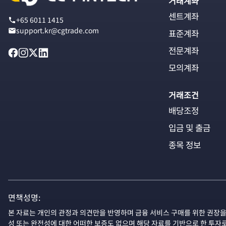
거래계좌
센트계좌
+65 6011 1415
support.kr@cgtrade.com
표준계좌
전문계좌
모의계좌
거래조건
배당조정
입금 및 출금
종목 정보
면책성명:
본 자료는 개인의 관정과 의견만을 반영하며 금융 서비스 구매를 위한 권장을
성 또는 완전성에 대한 어떠한 보증도 없으며 해당 자료를 기반으로 한 투자