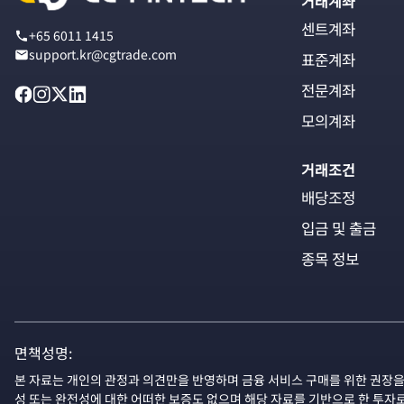
거래계좌
센트계좌
+65 6011 1415
support.kr@cgtrade.com
표준계좌
전문계좌
모의계좌
거래조건
배당조정
입금 및 출금
종목 정보
면책성명:
본 자료는 개인의 관정과 의견만을 반영하며 금융 서비스 구매를 위한 권장을
성 또는 완전성에 대한 어떠한 보증도 없으며 해당 자료를 기반으로 한 투자