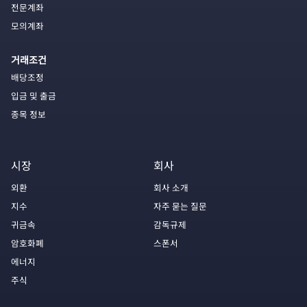
전문계좌
모의계좌
거래조건
배당조정
입금 및 출금
종목 정보
시장
회사
외환
회사 소개
지수
자주 묻는 질문
귀금속
감독규제
암호화폐
스폰서
에너지
주식