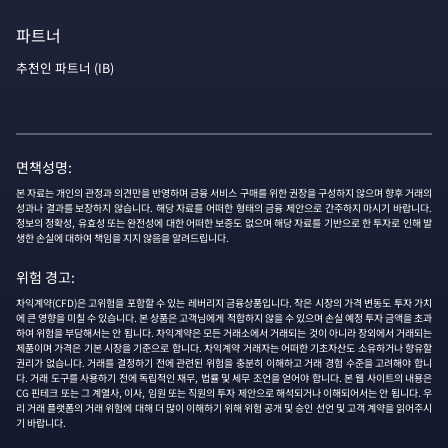
파트너
추천인 파트너 (IB)
면책성명:
본 자료는 개인의 관정과 의견만을 반영하며 금융 서비스 구매를 위한 권장을 구성하지 않으며 향후 거래의
성과나 결과를 보장하지 않습니다. 해당 자료를 어떠한 형태의 금융 제안으로 간주하지 마시기 바랍니다.
정보의 정확성, 유효성 또는 완전성에 대한 어떠한 보증도 없으며 해당 자료를 기반으로 한 투자로 인해 발
생한 손실에 대하여 책임을 지지 않음을 알려드립니다.
위험 경고:
차익계약(CFD)은 고위험을 포함할 수 있는 레버리지 금융상품입니다. 작은 시장의 가격 변동도 투자 가치
에 큰 영향을 미칠 수 있습니다. 본 상품은 고객님에게 적합하지 않을 수 있으며 손실 예정 투자 금액을 초과
하여 위험을 부담해서는 안 됩니다. 차익계약은 모든 거래소에서 거래되는 것이 아니라 장외에서 거래되는
제품이며 가격은 기본 시장을 기준으로 합니다. 차익계약 거래자는 어떠한 기초자산도 소유하거나 향유할
권리가 없습니다. 거래를 결정하기 전에 관련된 위험을 충분히 이해하고 거래 경험 수준을 고려해야 합니
다. 거래 도구를 사용하기 전에 독립적인 재무, 법률 및 세무 조언을 얻어야 합니다. 본 웹 사이트의 내용은
CG 핀테크 또는 그 계열사, 이사, 임원 또는 직원의 투자 제안으로 해석되거나 이해되어서는 안 됩니다. 우
리 거래 플랫폼의 거래 위험에 대해 더 많이 이해하기 위해 위험 공개 및 승인 선언 및 고객 계약을 읽어주시
기 바랍니다.