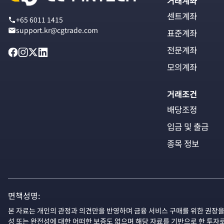
거래계좌
센트계좌
+65 6011 1415
support.kr@cgtrade.com
표준계좌
전문계좌
모의계좌
거래조건
배당조정
입금 및 출금
종목 정보
면책성명:
본 자료는 개인의 관정과 의견만을 반영하며 금융 서비스 구매를 위한 권장을
성 또는 완전성에 대한 어떠한 보증도 없으며 해당 자료를 기반으로 한 투자