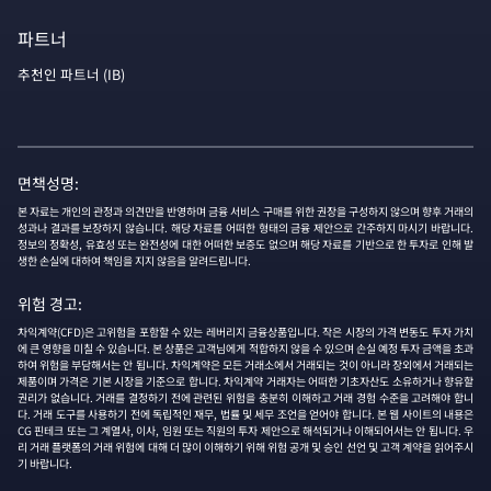
파트너
추천인 파트너 (IB)
면책성명:
본 자료는 개인의 관정과 의견만을 반영하며 금융 서비스 구매를 위한 권장을 구성하지 않으며 향후 거래의
성과나 결과를 보장하지 않습니다. 해당 자료를 어떠한 형태의 금융 제안으로 간주하지 마시기 바랍니다.
정보의 정확성, 유효성 또는 완전성에 대한 어떠한 보증도 없으며 해당 자료를 기반으로 한 투자로 인해 발
생한 손실에 대하여 책임을 지지 않음을 알려드립니다.
위험 경고:
차익계약(CFD)은 고위험을 포함할 수 있는 레버리지 금융상품입니다. 작은 시장의 가격 변동도 투자 가치
에 큰 영향을 미칠 수 있습니다. 본 상품은 고객님에게 적합하지 않을 수 있으며 손실 예정 투자 금액을 초과
하여 위험을 부담해서는 안 됩니다. 차익계약은 모든 거래소에서 거래되는 것이 아니라 장외에서 거래되는
제품이며 가격은 기본 시장을 기준으로 합니다. 차익계약 거래자는 어떠한 기초자산도 소유하거나 향유할
권리가 없습니다. 거래를 결정하기 전에 관련된 위험을 충분히 이해하고 거래 경험 수준을 고려해야 합니
다. 거래 도구를 사용하기 전에 독립적인 재무, 법률 및 세무 조언을 얻어야 합니다. 본 웹 사이트의 내용은
CG 핀테크 또는 그 계열사, 이사, 임원 또는 직원의 투자 제안으로 해석되거나 이해되어서는 안 됩니다. 우
리 거래 플랫폼의 거래 위험에 대해 더 많이 이해하기 위해 위험 공개 및 승인 선언 및 고객 계약을 읽어주시
기 바랍니다.