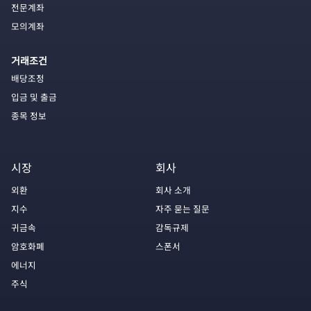
전문계좌
모의계좌
거래조건
배당조정
입금 및 출금
종목 정보
시장
회사
외환
회사 소개
지수
자주 묻는 질문
귀금속
감독규제
암호화폐
스폰서
에너지
주식