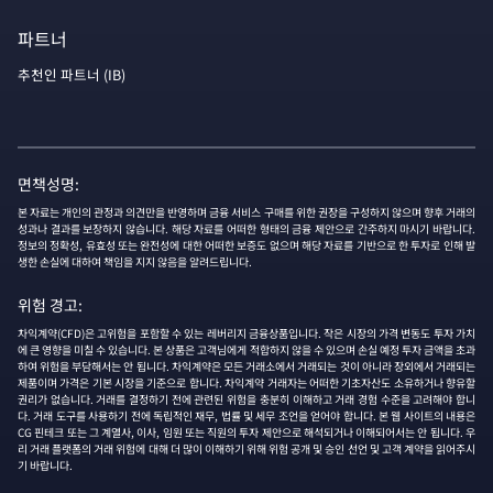
파트너
추천인 파트너 (IB)
면책성명:
본 자료는 개인의 관정과 의견만을 반영하며 금융 서비스 구매를 위한 권장을 구성하지 않으며 향후 거래의
성과나 결과를 보장하지 않습니다. 해당 자료를 어떠한 형태의 금융 제안으로 간주하지 마시기 바랍니다.
정보의 정확성, 유효성 또는 완전성에 대한 어떠한 보증도 없으며 해당 자료를 기반으로 한 투자로 인해 발
생한 손실에 대하여 책임을 지지 않음을 알려드립니다.
위험 경고:
차익계약(CFD)은 고위험을 포함할 수 있는 레버리지 금융상품입니다. 작은 시장의 가격 변동도 투자 가치
에 큰 영향을 미칠 수 있습니다. 본 상품은 고객님에게 적합하지 않을 수 있으며 손실 예정 투자 금액을 초과
하여 위험을 부담해서는 안 됩니다. 차익계약은 모든 거래소에서 거래되는 것이 아니라 장외에서 거래되는
제품이며 가격은 기본 시장을 기준으로 합니다. 차익계약 거래자는 어떠한 기초자산도 소유하거나 향유할
권리가 없습니다. 거래를 결정하기 전에 관련된 위험을 충분히 이해하고 거래 경험 수준을 고려해야 합니
다. 거래 도구를 사용하기 전에 독립적인 재무, 법률 및 세무 조언을 얻어야 합니다. 본 웹 사이트의 내용은
CG 핀테크 또는 그 계열사, 이사, 임원 또는 직원의 투자 제안으로 해석되거나 이해되어서는 안 됩니다. 우
리 거래 플랫폼의 거래 위험에 대해 더 많이 이해하기 위해 위험 공개 및 승인 선언 및 고객 계약을 읽어주시
기 바랍니다.