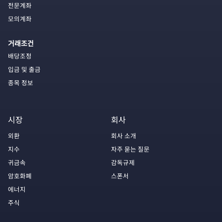
전문계좌
모의계좌
거래조건
배당조정
입금 및 출금
종목 정보
시장
회사
외환
회사 소개
지수
자주 묻는 질문
귀금속
감독규제
암호화폐
스폰서
에너지
주식