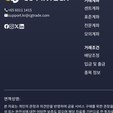
거래계좌
센트계좌
+65 6011 1415
support.kr@cgtrade.com
표준계좌
전문계좌
모의계좌
거래조건
배당조정
입금 및 출금
종목 정보
면책성명:
본 자료는 개인의 관정과 의견만을 반영하며 금융 서비스 구매를 위한 권장을
성 또는 완전성에 대한 어떠한 보증도 없으며 해당 자료를 기반으로 한 투자