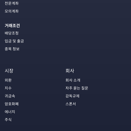
전문계좌
모의계좌
거래조건
배당조정
입금 및 출금
종목 정보
시장
회사
외환
회사 소개
지수
자주 묻는 질문
귀금속
감독규제
암호화폐
스폰서
에너지
주식