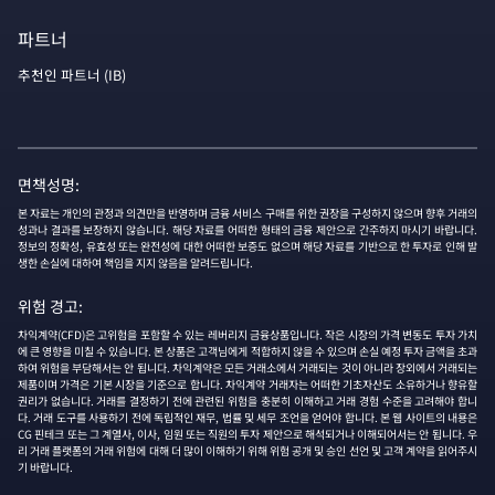
파트너
추천인 파트너 (IB)
면책성명:
본 자료는 개인의 관정과 의견만을 반영하며 금융 서비스 구매를 위한 권장을 구성하지 않으며 향후 거래의
성과나 결과를 보장하지 않습니다. 해당 자료를 어떠한 형태의 금융 제안으로 간주하지 마시기 바랍니다.
정보의 정확성, 유효성 또는 완전성에 대한 어떠한 보증도 없으며 해당 자료를 기반으로 한 투자로 인해 발
생한 손실에 대하여 책임을 지지 않음을 알려드립니다.
위험 경고:
차익계약(CFD)은 고위험을 포함할 수 있는 레버리지 금융상품입니다. 작은 시장의 가격 변동도 투자 가치
에 큰 영향을 미칠 수 있습니다. 본 상품은 고객님에게 적합하지 않을 수 있으며 손실 예정 투자 금액을 초과
하여 위험을 부담해서는 안 됩니다. 차익계약은 모든 거래소에서 거래되는 것이 아니라 장외에서 거래되는
제품이며 가격은 기본 시장을 기준으로 합니다. 차익계약 거래자는 어떠한 기초자산도 소유하거나 향유할
권리가 없습니다. 거래를 결정하기 전에 관련된 위험을 충분히 이해하고 거래 경험 수준을 고려해야 합니
다. 거래 도구를 사용하기 전에 독립적인 재무, 법률 및 세무 조언을 얻어야 합니다. 본 웹 사이트의 내용은
CG 핀테크 또는 그 계열사, 이사, 임원 또는 직원의 투자 제안으로 해석되거나 이해되어서는 안 됩니다. 우
리 거래 플랫폼의 거래 위험에 대해 더 많이 이해하기 위해 위험 공개 및 승인 선언 및 고객 계약을 읽어주시
기 바랍니다.