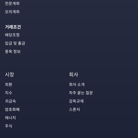
전문계좌
모의계좌
거래조건
배당조정
입금 및 출금
종목 정보
시장
회사
외환
회사 소개
지수
자주 묻는 질문
귀금속
감독규제
암호화폐
스폰서
에너지
주식