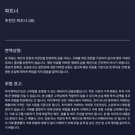
파트너
추천인 파트너 (IB)
면책성명:
본 자료는 개인의 관정과 의견만을 반영하며 금융 서비스 구매를 위한 권장을 구성하지 않으며 향후 거래의
성과나 결과를 보장하지 않습니다. 해당 자료를 어떠한 형태의 금융 제안으로 간주하지 마시기 바랍니다.
정보의 정확성, 유효성 또는 완전성에 대한 어떠한 보증도 없으며 해당 자료를 기반으로 한 투자로 인해 발
생한 손실에 대하여 책임을 지지 않음을 알려드립니다.
위험 경고:
차익계약(CFD)은 고위험을 포함할 수 있는 레버리지 금융상품입니다. 작은 시장의 가격 변동도 투자 가치
에 큰 영향을 미칠 수 있습니다. 본 상품은 고객님에게 적합하지 않을 수 있으며 손실 예정 투자 금액을 초과
하여 위험을 부담해서는 안 됩니다. 차익계약은 모든 거래소에서 거래되는 것이 아니라 장외에서 거래되는
제품이며 가격은 기본 시장을 기준으로 합니다. 차익계약 거래자는 어떠한 기초자산도 소유하거나 향유할
권리가 없습니다. 거래를 결정하기 전에 관련된 위험을 충분히 이해하고 거래 경험 수준을 고려해야 합니
다. 거래 도구를 사용하기 전에 독립적인 재무, 법률 및 세무 조언을 얻어야 합니다. 본 웹 사이트의 내용은
CG 핀테크 또는 그 계열사, 이사, 임원 또는 직원의 투자 제안으로 해석되거나 이해되어서는 안 됩니다. 우
리 거래 플랫폼의 거래 위험에 대해 더 많이 이해하기 위해 위험 공개 및 승인 선언 및 고객 계약을 읽어주시
기 바랍니다.