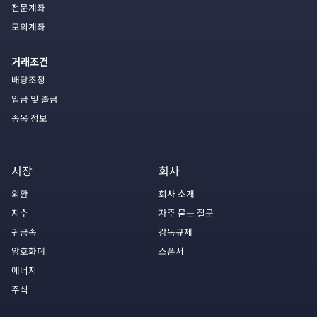
전문계좌
모의계좌
거래조건
배당조정
입금 및 출금
종목 정보
시장
회사
외환
회사 소개
지수
자주 묻는 질문
귀금속
감독규제
암호화폐
스폰서
에너지
주식