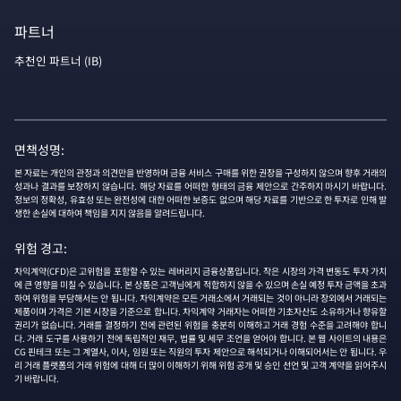
파트너
추천인 파트너 (IB)
면책성명:
본 자료는 개인의 관정과 의견만을 반영하며 금융 서비스 구매를 위한 권장을 구성하지 않으며 향후 거래의
성과나 결과를 보장하지 않습니다. 해당 자료를 어떠한 형태의 금융 제안으로 간주하지 마시기 바랍니다.
정보의 정확성, 유효성 또는 완전성에 대한 어떠한 보증도 없으며 해당 자료를 기반으로 한 투자로 인해 발
생한 손실에 대하여 책임을 지지 않음을 알려드립니다.
위험 경고:
차익계약(CFD)은 고위험을 포함할 수 있는 레버리지 금융상품입니다. 작은 시장의 가격 변동도 투자 가치
에 큰 영향을 미칠 수 있습니다. 본 상품은 고객님에게 적합하지 않을 수 있으며 손실 예정 투자 금액을 초과
하여 위험을 부담해서는 안 됩니다. 차익계약은 모든 거래소에서 거래되는 것이 아니라 장외에서 거래되는
제품이며 가격은 기본 시장을 기준으로 합니다. 차익계약 거래자는 어떠한 기초자산도 소유하거나 향유할
권리가 없습니다. 거래를 결정하기 전에 관련된 위험을 충분히 이해하고 거래 경험 수준을 고려해야 합니
다. 거래 도구를 사용하기 전에 독립적인 재무, 법률 및 세무 조언을 얻어야 합니다. 본 웹 사이트의 내용은
CG 핀테크 또는 그 계열사, 이사, 임원 또는 직원의 투자 제안으로 해석되거나 이해되어서는 안 됩니다. 우
리 거래 플랫폼의 거래 위험에 대해 더 많이 이해하기 위해 위험 공개 및 승인 선언 및 고객 계약을 읽어주시
기 바랍니다.