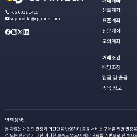
거래계좌
센트계좌
+65 6011 1415
support.kr@cgtrade.com
표준계좌
전문계좌
모의계좌
거래조건
배당조정
입금 및 출금
종목 정보
면책성명:
본 자료는 개인의 관정과 의견만을 반영하며 금융 서비스 구매를 위한 권장을
성 또는 완전성에 대한 어떠한 보증도 없으며 해당 자료를 기반으로 한 투자