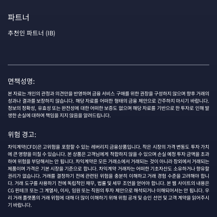
파트너
추천인 파트너 (IB)
면책성명:
본 자료는 개인의 관정과 의견만을 반영하며 금융 서비스 구매를 위한 권장을 구성하지 않으며 향후 거래의
성과나 결과를 보장하지 않습니다. 해당 자료를 어떠한 형태의 금융 제안으로 간주하지 마시기 바랍니다.
정보의 정확성, 유효성 또는 완전성에 대한 어떠한 보증도 없으며 해당 자료를 기반으로 한 투자로 인해 발
생한 손실에 대하여 책임을 지지 않음을 알려드립니다.
위험 경고:
차익계약(CFD)은 고위험을 포함할 수 있는 레버리지 금융상품입니다. 작은 시장의 가격 변동도 투자 가치
에 큰 영향을 미칠 수 있습니다. 본 상품은 고객님에게 적합하지 않을 수 있으며 손실 예정 투자 금액을 초과
하여 위험을 부담해서는 안 됩니다. 차익계약은 모든 거래소에서 거래되는 것이 아니라 장외에서 거래되는
제품이며 가격은 기본 시장을 기준으로 합니다. 차익계약 거래자는 어떠한 기초자산도 소유하거나 향유할
권리가 없습니다. 거래를 결정하기 전에 관련된 위험을 충분히 이해하고 거래 경험 수준을 고려해야 합니
다. 거래 도구를 사용하기 전에 독립적인 재무, 법률 및 세무 조언을 얻어야 합니다. 본 웹 사이트의 내용은
CG 핀테크 또는 그 계열사, 이사, 임원 또는 직원의 투자 제안으로 해석되거나 이해되어서는 안 됩니다. 우
리 거래 플랫폼의 거래 위험에 대해 더 많이 이해하기 위해 위험 공개 및 승인 선언 및 고객 계약을 읽어주시
기 바랍니다.