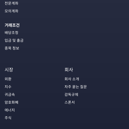
전문계좌
모의계좌
거래조건
배당조정
입금 및 출금
종목 정보
시장
회사
외환
회사 소개
지수
자주 묻는 질문
귀금속
감독규제
암호화폐
스폰서
에너지
주식