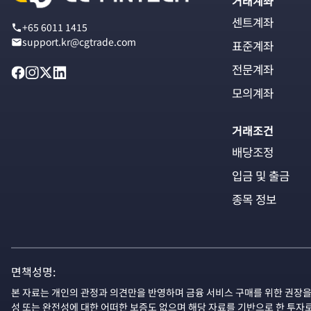
거래계좌
센트계좌
+65 6011 1415
support.kr@cgtrade.com
표준계좌
전문계좌
모의계좌
거래조건
배당조정
입금 및 출금
종목 정보
면책성명:
본 자료는 개인의 관정과 의견만을 반영하며 금융 서비스 구매를 위한 권장을
성 또는 완전성에 대한 어떠한 보증도 없으며 해당 자료를 기반으로 한 투자