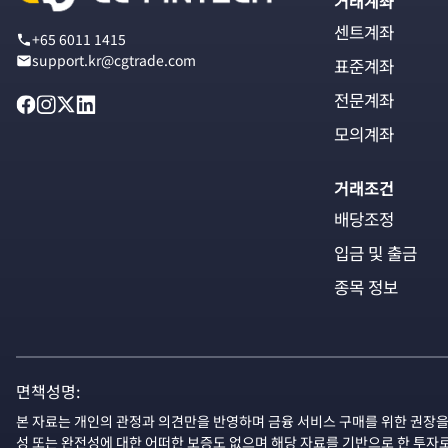
거래계좌
센트계좌
+65 6011 1415
support.kr@cgtrade.com
표준계좌
전문계좌
모의계좌
거래조건
배당조정
입금 및 출금
종목 정보
면책성명:
본 자료는 개인의 관정과 의견만을 반영하며 금융 서비스 구매를 위한 권장을
성 또는 완전성에 대한 어떠한 보증도 없으며 해당 자료를 기반으로 한 투자