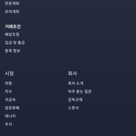
전문계좌
모의계좌
거래조건
배당조정
입금 및 출금
종목 정보
시장
회사
외환
회사 소개
지수
자주 묻는 질문
귀금속
감독규제
암호화폐
스폰서
에너지
주식