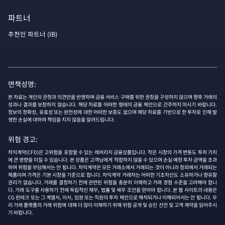
파트너
추천인 파트너 (IB)
면책성명:
본 자료는 개인의 관정과 의견만을 반영하며 금융 서비스 구매를 위한 권장을 구성하지 않으며 향후 거래의
성과나 결과를 보장하지 않습니다. 해당 자료를 어떠한 형태의 금융 제안으로 간주하지 마시기 바랍니다.
정보의 정확성, 유효성 또는 완전성에 대한 어떠한 보증도 없으며 해당 자료를 기반으로 한 투자로 인해 발
생한 손실에 대하여 책임을 지지 않음을 알려드립니다.
위험 경고:
차익계약(CFD)은 고위험을 포함할 수 있는 레버리지 금융상품입니다. 작은 시장의 가격 변동도 투자 가치
에 큰 영향을 미칠 수 있습니다. 본 상품은 고객님에게 적합하지 않을 수 있으며 손실 예정 투자 금액을 초과
하여 위험을 부담해서는 안 됩니다. 차익계약은 모든 거래소에서 거래되는 것이 아니라 장외에서 거래되는
제품이며 가격은 기본 시장을 기준으로 합니다. 차익계약 거래자는 어떠한 기초자산도 소유하거나 향유할
권리가 없습니다. 거래를 결정하기 전에 관련된 위험을 충분히 이해하고 거래 경험 수준을 고려해야 합니
다. 거래 도구를 사용하기 전에 독립적인 재무, 법률 및 세무 조언을 얻어야 합니다. 본 웹 사이트의 내용은
CG 핀테크 또는 그 계열사, 이사, 임원 또는 직원의 투자 제안으로 해석되거나 이해되어서는 안 됩니다. 우
리 거래 플랫폼의 거래 위험에 대해 더 많이 이해하기 위해 위험 공개 및 승인 선언 및 고객 계약을 읽어주시
기 바랍니다.