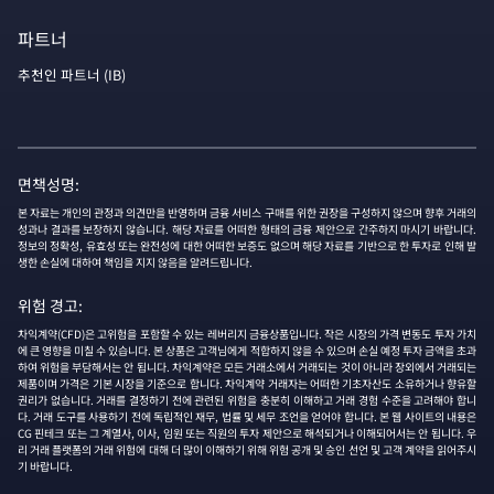
파트너
추천인 파트너 (IB)
면책성명:
본 자료는 개인의 관정과 의견만을 반영하며 금융 서비스 구매를 위한 권장을 구성하지 않으며 향후 거래의
성과나 결과를 보장하지 않습니다. 해당 자료를 어떠한 형태의 금융 제안으로 간주하지 마시기 바랍니다.
정보의 정확성, 유효성 또는 완전성에 대한 어떠한 보증도 없으며 해당 자료를 기반으로 한 투자로 인해 발
생한 손실에 대하여 책임을 지지 않음을 알려드립니다.
위험 경고:
차익계약(CFD)은 고위험을 포함할 수 있는 레버리지 금융상품입니다. 작은 시장의 가격 변동도 투자 가치
에 큰 영향을 미칠 수 있습니다. 본 상품은 고객님에게 적합하지 않을 수 있으며 손실 예정 투자 금액을 초과
하여 위험을 부담해서는 안 됩니다. 차익계약은 모든 거래소에서 거래되는 것이 아니라 장외에서 거래되는
제품이며 가격은 기본 시장을 기준으로 합니다. 차익계약 거래자는 어떠한 기초자산도 소유하거나 향유할
권리가 없습니다. 거래를 결정하기 전에 관련된 위험을 충분히 이해하고 거래 경험 수준을 고려해야 합니
다. 거래 도구를 사용하기 전에 독립적인 재무, 법률 및 세무 조언을 얻어야 합니다. 본 웹 사이트의 내용은
CG 핀테크 또는 그 계열사, 이사, 임원 또는 직원의 투자 제안으로 해석되거나 이해되어서는 안 됩니다. 우
리 거래 플랫폼의 거래 위험에 대해 더 많이 이해하기 위해 위험 공개 및 승인 선언 및 고객 계약을 읽어주시
기 바랍니다.