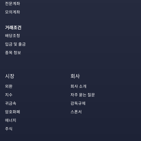
전문계좌
모의계좌
거래조건
배당조정
입금 및 출금
종목 정보
시장
회사
외환
회사 소개
지수
자주 묻는 질문
귀금속
감독규제
암호화폐
스폰서
에너지
주식