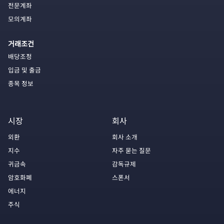
전문계좌
모의계좌
거래조건
배당조정
입금 및 출금
종목 정보
시장
회사
외환
회사 소개
지수
자주 묻는 질문
귀금속
감독규제
암호화폐
스폰서
에너지
주식