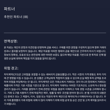
파트너
추천인 파트너 (IB)
면책성명:
본 자료는 개인의 관정과 의견만을 반영하며 금융 서비스 구매를 위한 권장을 구성하지 않으며 향후 거래의
성과나 결과를 보장하지 않습니다. 해당 자료를 어떠한 형태의 금융 제안으로 간주하지 마시기 바랍니다.
정보의 정확성, 유효성 또는 완전성에 대한 어떠한 보증도 없으며 해당 자료를 기반으로 한 투자로 인해 발
생한 손실에 대하여 책임을 지지 않음을 알려드립니다.
위험 경고:
차익계약(CFD)은 고위험을 포함할 수 있는 레버리지 금융상품입니다. 작은 시장의 가격 변동도 투자 가치
에 큰 영향을 미칠 수 있습니다. 본 상품은 고객님에게 적합하지 않을 수 있으며 손실 예정 투자 금액을 초과
하여 위험을 부담해서는 안 됩니다. 차익계약은 모든 거래소에서 거래되는 것이 아니라 장외에서 거래되는
제품이며 가격은 기본 시장을 기준으로 합니다. 차익계약 거래자는 어떠한 기초자산도 소유하거나 향유할
권리가 없습니다. 거래를 결정하기 전에 관련된 위험을 충분히 이해하고 거래 경험 수준을 고려해야 합니
다. 거래 도구를 사용하기 전에 독립적인 재무, 법률 및 세무 조언을 얻어야 합니다. 본 웹 사이트의 내용은
CG 핀테크 또는 그 계열사, 이사, 임원 또는 직원의 투자 제안으로 해석되거나 이해되어서는 안 됩니다. 우
리 거래 플랫폼의 거래 위험에 대해 더 많이 이해하기 위해 위험 공개 및 승인 선언 및 고객 계약을 읽어주시
기 바랍니다.