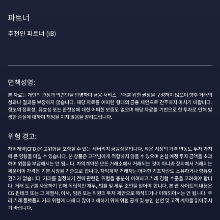
파트너
추천인 파트너 (IB)
면책성명:
본 자료는 개인의 관정과 의견만을 반영하며 금융 서비스 구매를 위한 권장을 구성하지 않으며 향후 거래의
성과나 결과를 보장하지 않습니다. 해당 자료를 어떠한 형태의 금융 제안으로 간주하지 마시기 바랍니다.
정보의 정확성, 유효성 또는 완전성에 대한 어떠한 보증도 없으며 해당 자료를 기반으로 한 투자로 인해 발
생한 손실에 대하여 책임을 지지 않음을 알려드립니다.
위험 경고:
차익계약(CFD)은 고위험을 포함할 수 있는 레버리지 금융상품입니다. 작은 시장의 가격 변동도 투자 가치
에 큰 영향을 미칠 수 있습니다. 본 상품은 고객님에게 적합하지 않을 수 있으며 손실 예정 투자 금액을 초과
하여 위험을 부담해서는 안 됩니다. 차익계약은 모든 거래소에서 거래되는 것이 아니라 장외에서 거래되는
제품이며 가격은 기본 시장을 기준으로 합니다. 차익계약 거래자는 어떠한 기초자산도 소유하거나 향유할
권리가 없습니다. 거래를 결정하기 전에 관련된 위험을 충분히 이해하고 거래 경험 수준을 고려해야 합니
다. 거래 도구를 사용하기 전에 독립적인 재무, 법률 및 세무 조언을 얻어야 합니다. 본 웹 사이트의 내용은
CG 핀테크 또는 그 계열사, 이사, 임원 또는 직원의 투자 제안으로 해석되거나 이해되어서는 안 됩니다. 우
리 거래 플랫폼의 거래 위험에 대해 더 많이 이해하기 위해 위험 공개 및 승인 선언 및 고객 계약을 읽어주시
기 바랍니다.