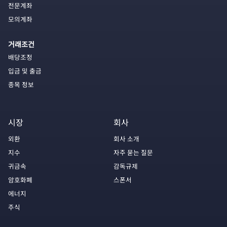
전문계좌
모의계좌
거래조건
배당조정
입금 및 출금
종목 정보
시장
회사
외환
회사 소개
지수
자주 묻는 질문
귀금속
감독규제
암호화폐
스폰서
에너지
주식