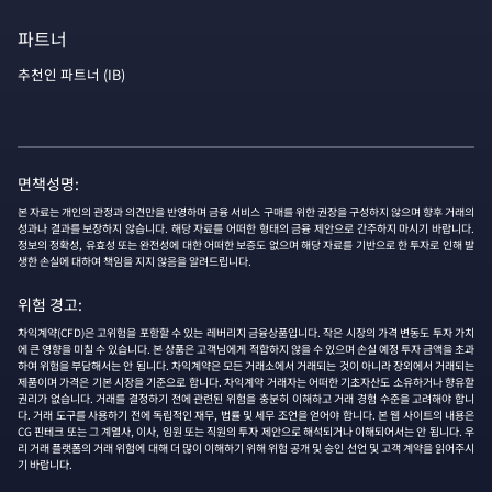
파트너
추천인 파트너 (IB)
면책성명:
본 자료는 개인의 관정과 의견만을 반영하며 금융 서비스 구매를 위한 권장을 구성하지 않으며 향후 거래의
성과나 결과를 보장하지 않습니다. 해당 자료를 어떠한 형태의 금융 제안으로 간주하지 마시기 바랍니다.
정보의 정확성, 유효성 또는 완전성에 대한 어떠한 보증도 없으며 해당 자료를 기반으로 한 투자로 인해 발
생한 손실에 대하여 책임을 지지 않음을 알려드립니다.
위험 경고:
차익계약(CFD)은 고위험을 포함할 수 있는 레버리지 금융상품입니다. 작은 시장의 가격 변동도 투자 가치
에 큰 영향을 미칠 수 있습니다. 본 상품은 고객님에게 적합하지 않을 수 있으며 손실 예정 투자 금액을 초과
하여 위험을 부담해서는 안 됩니다. 차익계약은 모든 거래소에서 거래되는 것이 아니라 장외에서 거래되는
제품이며 가격은 기본 시장을 기준으로 합니다. 차익계약 거래자는 어떠한 기초자산도 소유하거나 향유할
권리가 없습니다. 거래를 결정하기 전에 관련된 위험을 충분히 이해하고 거래 경험 수준을 고려해야 합니
다. 거래 도구를 사용하기 전에 독립적인 재무, 법률 및 세무 조언을 얻어야 합니다. 본 웹 사이트의 내용은
CG 핀테크 또는 그 계열사, 이사, 임원 또는 직원의 투자 제안으로 해석되거나 이해되어서는 안 됩니다. 우
리 거래 플랫폼의 거래 위험에 대해 더 많이 이해하기 위해 위험 공개 및 승인 선언 및 고객 계약을 읽어주시
기 바랍니다.