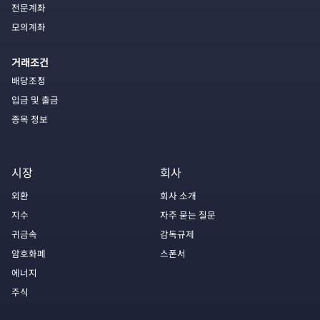
전문계좌
모의계좌
거래조건
배당조정
입금 및 출금
종목 정보
시장
회사
외환
회사 소개
지수
자주 묻는 질문
귀금속
감독규제
암호화폐
스폰서
에너지
주식