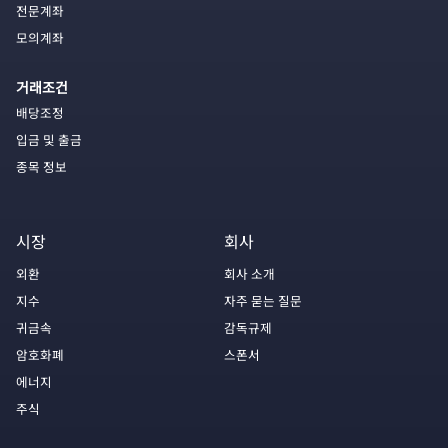
전문계좌
모의계좌
거래조건
배당조정
입금 및 출금
종목 정보
시장
회사
외환
회사 소개
지수
자주 묻는 질문
귀금속
감독규제
암호화폐
스폰서
에너지
주식