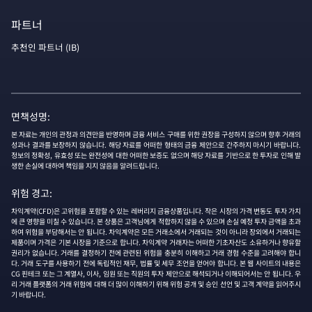
파트너
추천인 파트너 (IB)
면책성명:
본 자료는 개인의 관정과 의견만을 반영하며 금융 서비스 구매를 위한 권장을 구성하지 않으며 향후 거래의
성과나 결과를 보장하지 않습니다. 해당 자료를 어떠한 형태의 금융 제안으로 간주하지 마시기 바랍니다.
정보의 정확성, 유효성 또는 완전성에 대한 어떠한 보증도 없으며 해당 자료를 기반으로 한 투자로 인해 발
생한 손실에 대하여 책임을 지지 않음을 알려드립니다.
위험 경고:
차익계약(CFD)은 고위험을 포함할 수 있는 레버리지 금융상품입니다. 작은 시장의 가격 변동도 투자 가치
에 큰 영향을 미칠 수 있습니다. 본 상품은 고객님에게 적합하지 않을 수 있으며 손실 예정 투자 금액을 초과
하여 위험을 부담해서는 안 됩니다. 차익계약은 모든 거래소에서 거래되는 것이 아니라 장외에서 거래되는
제품이며 가격은 기본 시장을 기준으로 합니다. 차익계약 거래자는 어떠한 기초자산도 소유하거나 향유할
권리가 없습니다. 거래를 결정하기 전에 관련된 위험을 충분히 이해하고 거래 경험 수준을 고려해야 합니
다. 거래 도구를 사용하기 전에 독립적인 재무, 법률 및 세무 조언을 얻어야 합니다. 본 웹 사이트의 내용은
CG 핀테크 또는 그 계열사, 이사, 임원 또는 직원의 투자 제안으로 해석되거나 이해되어서는 안 됩니다. 우
리 거래 플랫폼의 거래 위험에 대해 더 많이 이해하기 위해 위험 공개 및 승인 선언 및 고객 계약을 읽어주시
기 바랍니다.