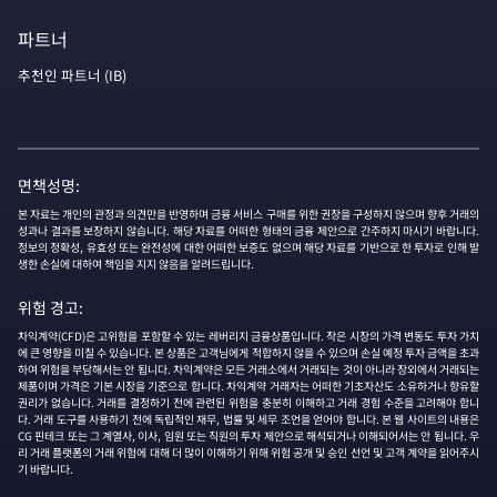
파트너
추천인 파트너 (IB)
면책성명:
본 자료는 개인의 관정과 의견만을 반영하며 금융 서비스 구매를 위한 권장을 구성하지 않으며 향후 거래의
성과나 결과를 보장하지 않습니다. 해당 자료를 어떠한 형태의 금융 제안으로 간주하지 마시기 바랍니다.
정보의 정확성, 유효성 또는 완전성에 대한 어떠한 보증도 없으며 해당 자료를 기반으로 한 투자로 인해 발
생한 손실에 대하여 책임을 지지 않음을 알려드립니다.
위험 경고:
차익계약(CFD)은 고위험을 포함할 수 있는 레버리지 금융상품입니다. 작은 시장의 가격 변동도 투자 가치
에 큰 영향을 미칠 수 있습니다. 본 상품은 고객님에게 적합하지 않을 수 있으며 손실 예정 투자 금액을 초과
하여 위험을 부담해서는 안 됩니다. 차익계약은 모든 거래소에서 거래되는 것이 아니라 장외에서 거래되는
제품이며 가격은 기본 시장을 기준으로 합니다. 차익계약 거래자는 어떠한 기초자산도 소유하거나 향유할
권리가 없습니다. 거래를 결정하기 전에 관련된 위험을 충분히 이해하고 거래 경험 수준을 고려해야 합니
다. 거래 도구를 사용하기 전에 독립적인 재무, 법률 및 세무 조언을 얻어야 합니다. 본 웹 사이트의 내용은
CG 핀테크 또는 그 계열사, 이사, 임원 또는 직원의 투자 제안으로 해석되거나 이해되어서는 안 됩니다. 우
리 거래 플랫폼의 거래 위험에 대해 더 많이 이해하기 위해 위험 공개 및 승인 선언 및 고객 계약을 읽어주시
기 바랍니다.