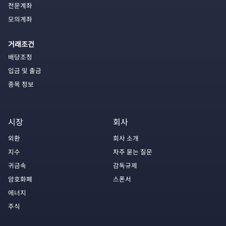
전문계좌
모의계좌
거래조건
배당조정
입금 및 출금
종목 정보
시장
회사
외환
회사 소개
지수
자주 묻는 질문
귀금속
감독규제
암호화폐
스폰서
에너지
주식