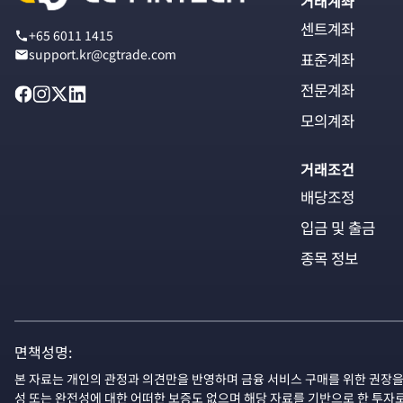
거래계좌
센트계좌
+65 6011 1415
support.kr@cgtrade.com
표준계좌
전문계좌
모의계좌
거래조건
배당조정
입금 및 출금
종목 정보
면책성명:
본 자료는 개인의 관정과 의견만을 반영하며 금융 서비스 구매를 위한 권장을
성 또는 완전성에 대한 어떠한 보증도 없으며 해당 자료를 기반으로 한 투자