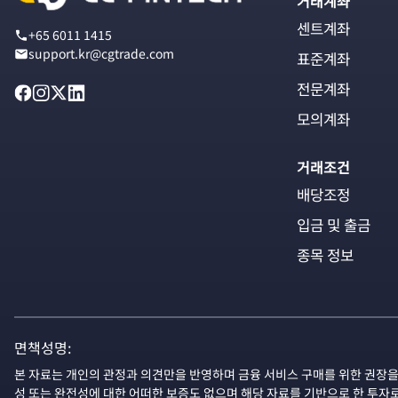
거래계좌
센트계좌
+65 6011 1415
support.kr@cgtrade.com
표준계좌
전문계좌
모의계좌
거래조건
배당조정
입금 및 출금
종목 정보
면책성명:
본 자료는 개인의 관정과 의견만을 반영하며 금융 서비스 구매를 위한 권장을
성 또는 완전성에 대한 어떠한 보증도 없으며 해당 자료를 기반으로 한 투자