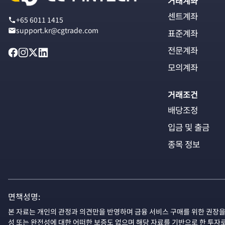
거래계좌
센트계좌
+65 6011 1415
support.kr@cgtrade.com
표준계좌
전문계좌
모의계좌
거래조건
배당조정
입금 및 출금
종목 정보
면책성명:
본 자료는 개인의 관정과 의견만을 반영하며 금융 서비스 구매를 위한 권장을
성 또는 완전성에 대한 어떠한 보증도 없으며 해당 자료를 기반으로 한 투자