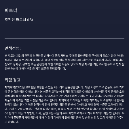
파트너
추천인 파트너 (IB)
면책성명:
본 자료는 개인의 관정과 의견만을 반영하며 금융 서비스 구매를 위한 권장을 구성하지 않으며 향후 거래의
성과나 결과를 보장하지 않습니다. 해당 자료를 어떠한 형태의 금융 제안으로 간주하지 마시기 바랍니다.
정보의 정확성, 유효성 또는 완전성에 대한 어떠한 보증도 없으며 해당 자료를 기반으로 한 투자로 인해 발
생한 손실에 대하여 책임을 지지 않음을 알려드립니다.
위험 경고:
차익계약(CFD)은 고위험을 포함할 수 있는 레버리지 금융상품입니다. 작은 시장의 가격 변동도 투자 가치
에 큰 영향을 미칠 수 있습니다. 본 상품은 고객님에게 적합하지 않을 수 있으며 손실 예정 투자 금액을 초과
하여 위험을 부담해서는 안 됩니다. 차익계약은 모든 거래소에서 거래되는 것이 아니라 장외에서 거래되는
제품이며 가격은 기본 시장을 기준으로 합니다. 차익계약 거래자는 어떠한 기초자산도 소유하거나 향유할
권리가 없습니다. 거래를 결정하기 전에 관련된 위험을 충분히 이해하고 거래 경험 수준을 고려해야 합니
다. 거래 도구를 사용하기 전에 독립적인 재무, 법률 및 세무 조언을 얻어야 합니다. 본 웹 사이트의 내용은
CG 핀테크 또는 그 계열사, 이사, 임원 또는 직원의 투자 제안으로 해석되거나 이해되어서는 안 됩니다. 우
리 거래 플랫폼의 거래 위험에 대해 더 많이 이해하기 위해 위험 공개 및 승인 선언 및 고객 계약을 읽어주시
기 바랍니다.