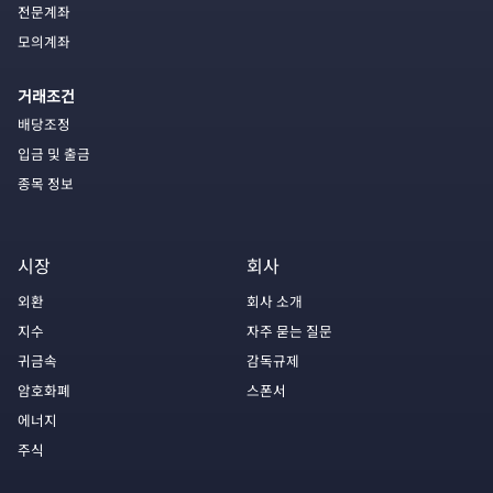
전문계좌
모의계좌
거래조건
배당조정
입금 및 출금
종목 정보
시장
회사
외환
회사 소개
지수
자주 묻는 질문
귀금속
감독규제
암호화폐
스폰서
에너지
주식