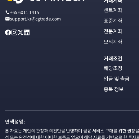
거래계좌
센트계좌
+65 6011 1415
support.kr@cgtrade.com
표준계좌
전문계좌
모의계좌
거래조건
배당조정
입금 및 출금
종목 정보
면책성명:
본 자료는 개인의 관정과 의견만을 반영하며 금융 서비스 구매를 위한 권장을
성 또는 완전성에 대한 어떠한 보증도 없으며 해당 자료를 기반으로 한 투자